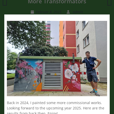
More Transformators
for
Vewo
Februar 8, 2025
admin
&
Westnetz
GmbH
Back in 2024, I painted some more commissional works.
Looking forward to the upcoming year 2025. Here are the
results from back then. Enjoy!